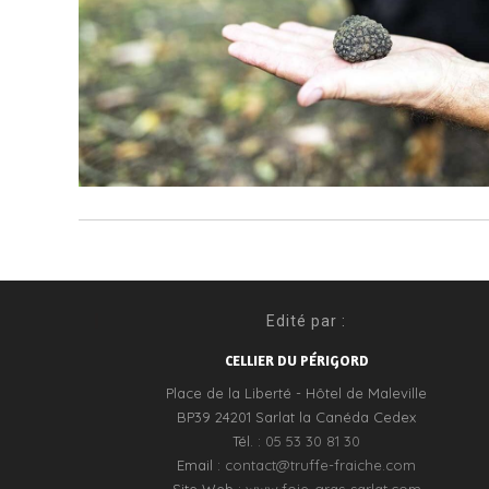
Edité par :
CELLIER DU PÉRIGORD
Place de la Liberté - Hôtel de Maleville
BP39 24201 Sarlat la Canéda Cedex
Tél. :
05 53 30 81 30
Email :
contact@truffe-fraiche.com
Site Web :
www.foie-gras-sarlat.com